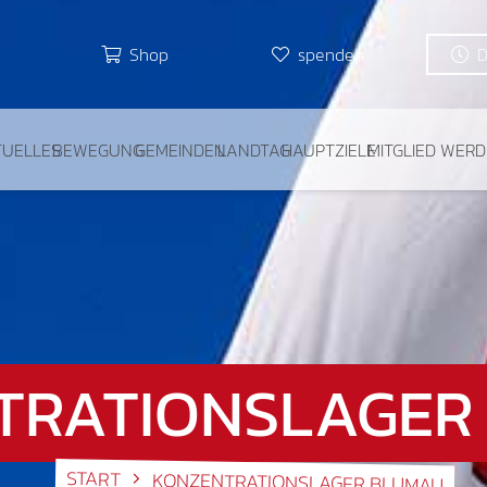
Shop
spenden
TUELLES
BEWEGUNG
GEMEINDEN
LANDTAG
HAUPTZIELE
MITGLIED WER
TRATIONSLAGER
START
KONZENTRATIONSLAGER BLUMAU