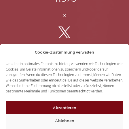
X
3.507
Cookie-Zustimmung verwalten
Threads
Um dir ein optimales Erlebnis zu bieten, verwenden wir Technologien wie
Cookies, um Geräteinformationen zu speichern und/oder darauf
zuzugreifen. Wenn du diesen Technologien zustimmst, können wir Daten
wie das Surfverhalten oder eindeutige IDs auf dieser Website verarbeiten.
Wenn du deine Zustimmung nicht erteilst oder zurückziehst, können
3.401
bestimmte Merkmale und Funktionen beeinträchtigt werden.
Akzeptieren
YouTube
Ablehnen