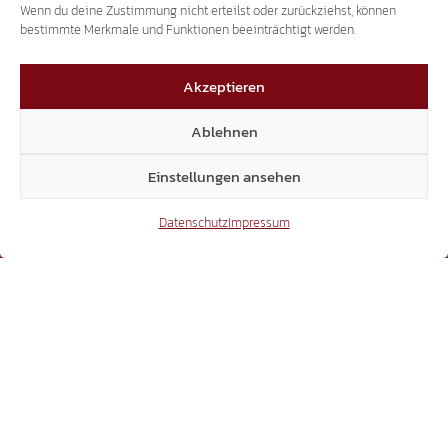
Wenn du deine Zustimmung nicht erteilst oder zurückziehst, können
bestimmte Merkmale und Funktionen beeinträchtigt werden.
54.431
Akzeptieren
Ablehnen
Instagram
Einstellungen ansehen
Datenschutz
Impressum
24.232
TikTok
41.370