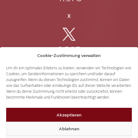
X
3.507
Cookie-Zustimmung verwalten
Threads
Um dir ein optimales Erlebnis zu bieten, verwenden wir Technologien wie
Cookies, um Geräteinformationen zu speichern und/oder darauf
zuzugreifen. Wenn du diesen Technologien zustimmst, können wir Daten
wie das Surfverhalten oder eindeutige IDs auf dieser Website verarbeiten.
Wenn du deine Zustimmung nicht erteilst oder zurückziehst, können
3.401
bestimmte Merkmale und Funktionen beeinträchtigt werden.
Akzeptieren
YouTube
Ablehnen