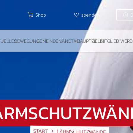
Shop
spenden
TUELLES
BEWEGUNG
GEMEINDEN
LANDTAG
HAUPTZIELE
MITGLIED WER
ÄRMSCHUTZWÄN
START
LÄRMSCHUTZWÄNDE