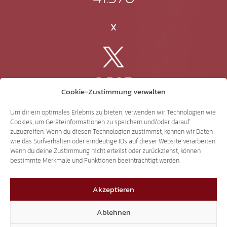
X
3.507
Cookie-Zustimmung verwalten
Threads
Um dir ein optimales Erlebnis zu bieten, verwenden wir Technologien wie
Cookies, um Geräteinformationen zu speichern und/oder darauf
zuzugreifen. Wenn du diesen Technologien zustimmst, können wir Daten
wie das Surfverhalten oder eindeutige IDs auf dieser Website verarbeiten.
Wenn du deine Zustimmung nicht erteilst oder zurückziehst, können
3.401
bestimmte Merkmale und Funktionen beeinträchtigt werden.
Akzeptieren
YouTube
Ablehnen