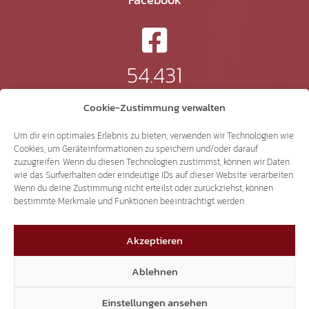
54.431
Cookie-Zustimmung verwalten
Instagram
Um dir ein optimales Erlebnis zu bieten, verwenden wir Technologien wie
Cookies, um Geräteinformationen zu speichern und/oder darauf
zuzugreifen. Wenn du diesen Technologien zustimmst, können wir Daten
wie das Surfverhalten oder eindeutige IDs auf dieser Website verarbeiten.
24.232
Wenn du deine Zustimmung nicht erteilst oder zurückziehst, können
bestimmte Merkmale und Funktionen beeinträchtigt werden.
TikTok
Akzeptieren
Ablehnen
41.370
Einstellungen ansehen