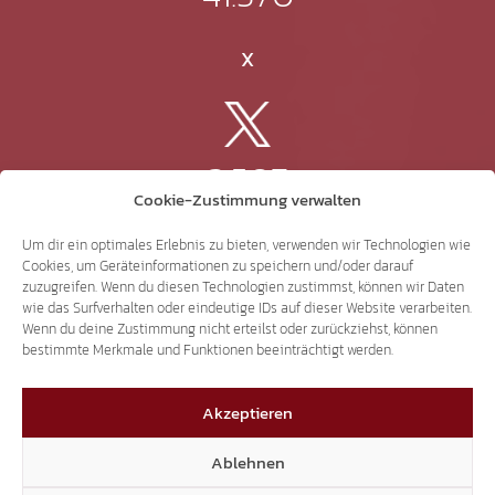
X
3.507
Cookie-Zustimmung verwalten
Threads
Um dir ein optimales Erlebnis zu bieten, verwenden wir Technologien wie
Cookies, um Geräteinformationen zu speichern und/oder darauf
zuzugreifen. Wenn du diesen Technologien zustimmst, können wir Daten
wie das Surfverhalten oder eindeutige IDs auf dieser Website verarbeiten.
Wenn du deine Zustimmung nicht erteilst oder zurückziehst, können
3.401
bestimmte Merkmale und Funktionen beeinträchtigt werden.
Akzeptieren
YouTube
Ablehnen