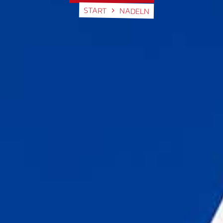
START
NADELN