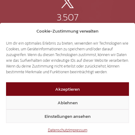
3.507
Cookie-Zustimmung verwalten
Threads
Um dir ein optimales Erlebnis zu bieten, verwenden wir Technologien wie
Cookies, um Geräteinformationen zu speichern und/oder darauf
zuzugreifen. Wenn du diesen Technologien zustimmst, können wir Daten
wie das Surfverhalten oder eindeutige IDs auf dieser Website verarbeiten.
3.401
Wenn du deine Zustimmung nicht erteilst oder zurückziehst, können
bestimmte Merkmale und Funktionen beeinträchtigt werden.
YouTube
Akzeptieren
Ablehnen
15.306
Einstellungen ansehen
Datenschutz
Impressum