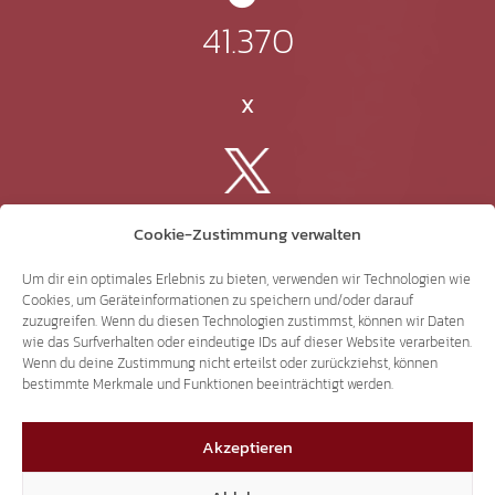
41.370
X
3.507
Cookie-Zustimmung verwalten
Um dir ein optimales Erlebnis zu bieten, verwenden wir Technologien wie
Threads
Cookies, um Geräteinformationen zu speichern und/oder darauf
zuzugreifen. Wenn du diesen Technologien zustimmst, können wir Daten
wie das Surfverhalten oder eindeutige IDs auf dieser Website verarbeiten.
Wenn du deine Zustimmung nicht erteilst oder zurückziehst, können
bestimmte Merkmale und Funktionen beeinträchtigt werden.
3.401
Akzeptieren
YouTube