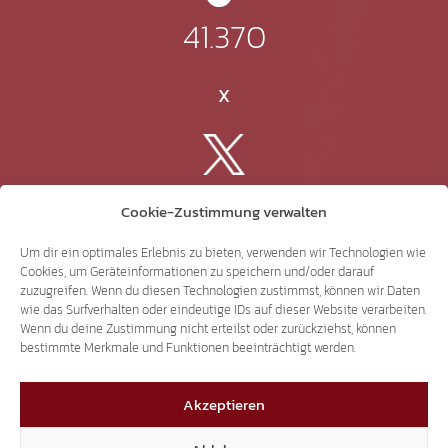
41.370
X
3.507
Cookie-Zustimmung verwalten
Um dir ein optimales Erlebnis zu bieten, verwenden wir Technologien wie
Threads
Cookies, um Geräteinformationen zu speichern und/oder darauf
zuzugreifen. Wenn du diesen Technologien zustimmst, können wir Daten
wie das Surfverhalten oder eindeutige IDs auf dieser Website verarbeiten.
Wenn du deine Zustimmung nicht erteilst oder zurückziehst, können
bestimmte Merkmale und Funktionen beeinträchtigt werden.
3.401
Akzeptieren
YouTube