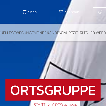
Shop
spenden
TUELLES
BEWEGUNG
GEMEINDEN
LANDTAG
HAUPTZIELE
MITGLIED WER
ORTSGRUPPE
START
ORTSGRUPPE