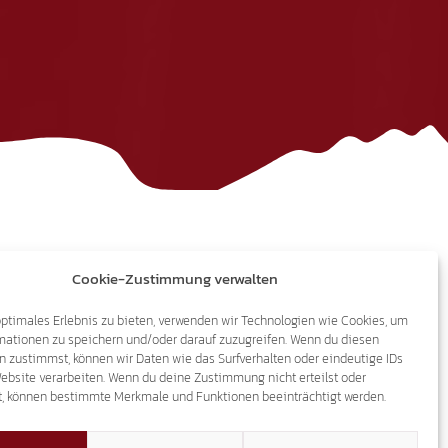
Cookie-Zustimmung verwalten
optimales Erlebnis zu bieten, verwenden wir Technologien wie Cookies, um
Impressum
mationen zu speichern und/oder darauf zuzugreifen. Wenn du diesen
n zustimmst, können wir Daten wie das Surfverhalten oder eindeutige IDs
Website verarbeiten. Wenn du deine Zustimmung nicht erteilst oder
t, können bestimmte Merkmale und Funktionen beeinträchtigt werden.