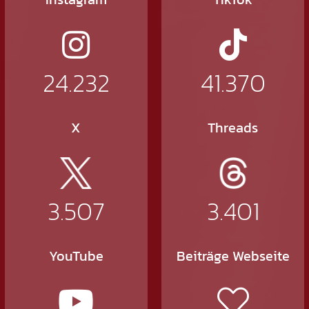
24.232
41.370
X
Threads
3.507
3.401
YouTube
Beiträge Webseite