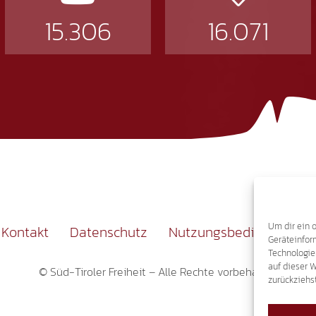
15.306
16.071
Um dir ein 
Kontakt
Datenschutz
Nutzungsbedingungen
Geräteinfor
Technologie
auf dieser 
© Süd-Tiroler Freiheit – Alle Rechte vorbehalten
zurückziehs