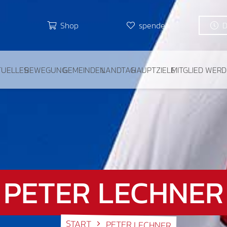
Shop
spenden
TUELLES
BEWEGUNG
GEMEINDEN
LANDTAG
HAUPTZIELE
MITGLIED WER
PETER LECHNER
START
PETER LECHNER