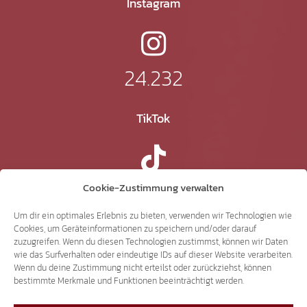
Instagram
24.232
TikTok
41.370
Cookie-Zustimmung verwalten
Um dir ein optimales Erlebnis zu bieten, verwenden wir Technologien wie
Cookies, um Geräteinformationen zu speichern und/oder darauf
X
zuzugreifen. Wenn du diesen Technologien zustimmst, können wir Daten
wie das Surfverhalten oder eindeutige IDs auf dieser Website verarbeiten.
Wenn du deine Zustimmung nicht erteilst oder zurückziehst, können
bestimmte Merkmale und Funktionen beeinträchtigt werden.