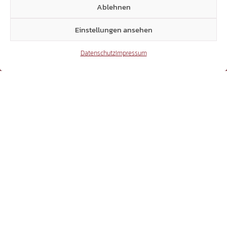
+39 0471 94 61 70
Ablehnen
landtag@suedtiroler-freiheit.com
Einstellungen ansehen
Datenschutz
Impressum
Mitglieder
7.018
Facebook
54.431