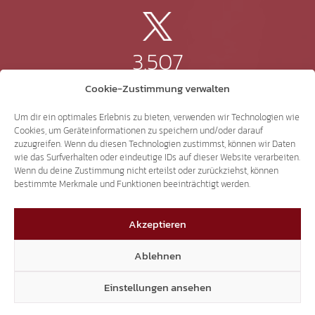
3.507
Cookie-Zustimmung verwalten
Threads
Um dir ein optimales Erlebnis zu bieten, verwenden wir Technologien wie
Cookies, um Geräteinformationen zu speichern und/oder darauf
zuzugreifen. Wenn du diesen Technologien zustimmst, können wir Daten
wie das Surfverhalten oder eindeutige IDs auf dieser Website verarbeiten.
3.401
Wenn du deine Zustimmung nicht erteilst oder zurückziehst, können
bestimmte Merkmale und Funktionen beeinträchtigt werden.
YouTube
Akzeptieren
Ablehnen
Einstellungen ansehen
15.306