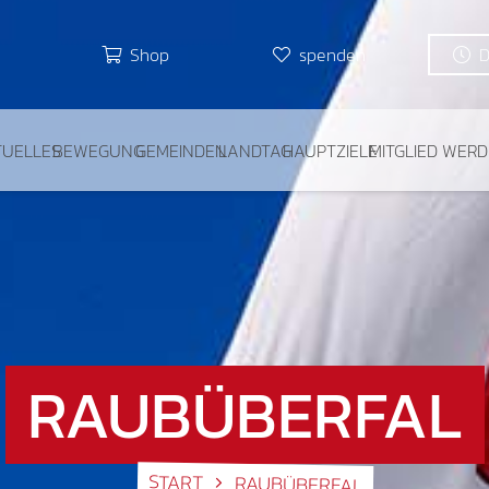
Shop
spenden
TUELLES
BEWEGUNG
GEMEINDEN
LANDTAG
HAUPTZIELE
MITGLIED WER
RAUBÜBERFAL
START
RAUBÜBERFAL