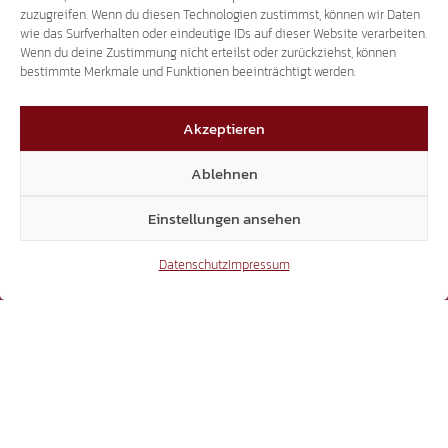
zuzugreifen. Wenn du diesen Technologien zustimmst, können wir Daten
wie das Surfverhalten oder eindeutige IDs auf dieser Website verarbeiten.
X
Wenn du deine Zustimmung nicht erteilst oder zurückziehst, können
bestimmte Merkmale und Funktionen beeinträchtigt werden.
Akzeptieren
3.507
Ablehnen
Threads
Einstellungen ansehen
Datenschutz
Impressum
3.401
YouTube