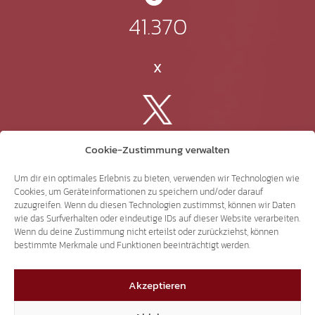
41.370
X
3.507
Cookie-Zustimmung verwalten
Um dir ein optimales Erlebnis zu bieten, verwenden wir Technologien wie
Threads
Cookies, um Geräteinformationen zu speichern und/oder darauf
zuzugreifen. Wenn du diesen Technologien zustimmst, können wir Daten
wie das Surfverhalten oder eindeutige IDs auf dieser Website verarbeiten.
Wenn du deine Zustimmung nicht erteilst oder zurückziehst, können
bestimmte Merkmale und Funktionen beeinträchtigt werden.
3.401
Akzeptieren
YouTube