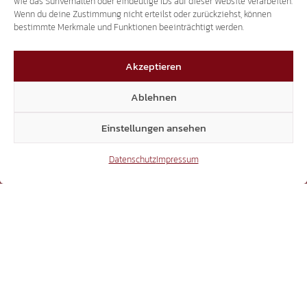
wie das Surfverhalten oder eindeutige IDs auf dieser Website verarbeiten.
Wenn du deine Zustimmung nicht erteilst oder zurückziehst, können
bestimmte Merkmale und Funktionen beeinträchtigt werden.
3.507
Akzeptieren
Ablehnen
Threads
Einstellungen ansehen
Datenschutz
Impressum
3.401
YouTube
15.306