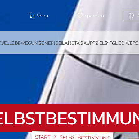
Shop
spenden
TUELLES
BEWEGUNG
GEMEINDEN
LANDTAG
HAUPTZIELE
MITGLIED WER
ELBSTBESTIMMU
START
SELBSTBESTIMMUNG