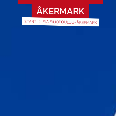
ÅKERMARK
START
SIA SILIOPOULOU-ÅKERMARK