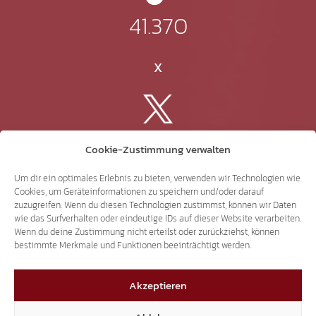
41.370
X
3.507
Cookie-Zustimmung verwalten
Um dir ein optimales Erlebnis zu bieten, verwenden wir Technologien wie
Threads
Cookies, um Geräteinformationen zu speichern und/oder darauf
zuzugreifen. Wenn du diesen Technologien zustimmst, können wir Daten
wie das Surfverhalten oder eindeutige IDs auf dieser Website verarbeiten.
Wenn du deine Zustimmung nicht erteilst oder zurückziehst, können
bestimmte Merkmale und Funktionen beeinträchtigt werden.
3.401
Akzeptieren
YouTube