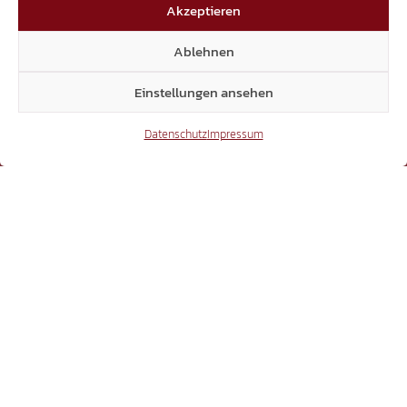
Akzeptieren
Ablehnen
YouTube
Einstellungen ansehen
Datenschutz
Impressum
15.306
Beiträge Webseite
16.071