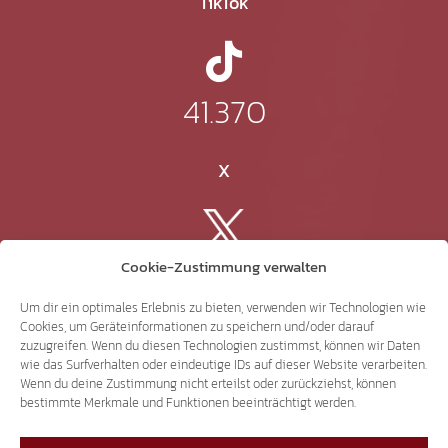
TikTok
41.370
X
3.507
Cookie-Zustimmung verwalten
Um dir ein optimales Erlebnis zu bieten, verwenden wir Technologien wie
Cookies, um Geräteinformationen zu speichern und/oder darauf
Threads
zuzugreifen. Wenn du diesen Technologien zustimmst, können wir Daten
wie das Surfverhalten oder eindeutige IDs auf dieser Website verarbeiten.
Wenn du deine Zustimmung nicht erteilst oder zurückziehst, können
bestimmte Merkmale und Funktionen beeinträchtigt werden.
3.401