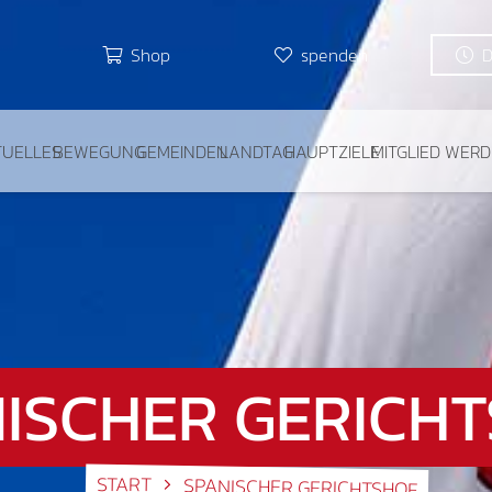
Shop
spenden
TUELLES
BEWEGUNG
GEMEINDEN
LANDTAG
HAUPTZIELE
MITGLIED WER
ISCHER GERICH
START
SPANISCHER GERICHTSHOF