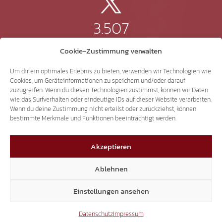
3.507
Cookie-Zustimmung verwalten
Threads
Um dir ein optimales Erlebnis zu bieten, verwenden wir Technologien wie
Cookies, um Geräteinformationen zu speichern und/oder darauf
zuzugreifen. Wenn du diesen Technologien zustimmst, können wir Daten
wie das Surfverhalten oder eindeutige IDs auf dieser Website verarbeiten.
3.401
Wenn du deine Zustimmung nicht erteilst oder zurückziehst, können
bestimmte Merkmale und Funktionen beeinträchtigt werden.
YouTube
Akzeptieren
Ablehnen
15.306
Einstellungen ansehen
Datenschutz
Impressum