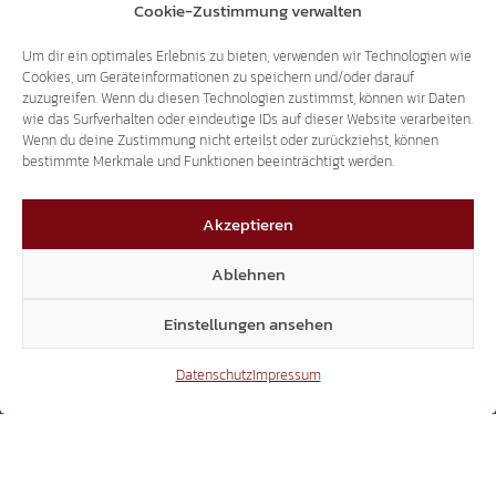
+39 0471 94 61 70
Cookie-Zustimmung verwalten
landtag@suedtiroler-freiheit.com
Um dir ein optimales Erlebnis zu bieten, verwenden wir Technologien wie
Cookies, um Geräteinformationen zu speichern und/oder darauf
zuzugreifen. Wenn du diesen Technologien zustimmst, können wir Daten
wie das Surfverhalten oder eindeutige IDs auf dieser Website verarbeiten.
Mitglieder
Wenn du deine Zustimmung nicht erteilst oder zurückziehst, können
bestimmte Merkmale und Funktionen beeinträchtigt werden.
Akzeptieren
7.018
Ablehnen
Facebook
Einstellungen ansehen
Datenschutz
Impressum
54.431