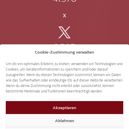
X
3.507
Cookie-Zustimmung verwalten
Threads
Um dir ein optimales Erlebnis zu bieten, verwenden wir Technologien wie
Cookies, um Geräteinformationen zu speichern und/oder darauf
zuzugreifen. Wenn du diesen Technologien zustimmst, können wir Daten
wie das Surfverhalten oder eindeutige IDs auf dieser Website verarbeiten.
Wenn du deine Zustimmung nicht erteilst oder zurückziehst, können
3.401
bestimmte Merkmale und Funktionen beeinträchtigt werden.
Akzeptieren
YouTube
Ablehnen