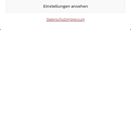
24.232
Einstellungen ansehen
Datenschutz
Impressum
TikTok
41.370
X
3.507
Threads