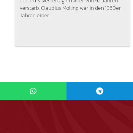
der am Silvestertag im Alter von 92 Jahren
verstarb. Claudius Molling war in den 1960er
Jahren einer…