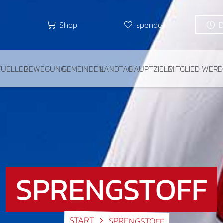
Shop
spenden
TUELLES
BEWEGUNG
GEMEINDEN
LANDTAG
HAUPTZIELE
MITGLIED WER
SPRENGSTOFF
START
SPRENGSTOFF