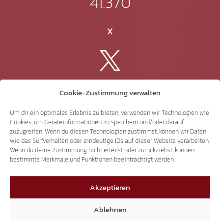
41.370
X
3.507
Cookie-Zustimmung verwalten
Threads
Um dir ein optimales Erlebnis zu bieten, verwenden wir Technologien wie
Cookies, um Geräteinformationen zu speichern und/oder darauf
zuzugreifen. Wenn du diesen Technologien zustimmst, können wir Daten
wie das Surfverhalten oder eindeutige IDs auf dieser Website verarbeiten.
Wenn du deine Zustimmung nicht erteilst oder zurückziehst, können
bestimmte Merkmale und Funktionen beeinträchtigt werden.
3.401
Akzeptieren
YouTube
Ablehnen