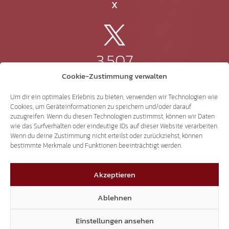
X
3.507
Cookie-Zustimmung verwalten
Threads
Um dir ein optimales Erlebnis zu bieten, verwenden wir Technologien wie
Cookies, um Geräteinformationen zu speichern und/oder darauf
zuzugreifen. Wenn du diesen Technologien zustimmst, können wir Daten
wie das Surfverhalten oder eindeutige IDs auf dieser Website verarbeiten.
Wenn du deine Zustimmung nicht erteilst oder zurückziehst, können
3.401
bestimmte Merkmale und Funktionen beeinträchtigt werden.
Akzeptieren
YouTube
Ablehnen
Einstellungen ansehen