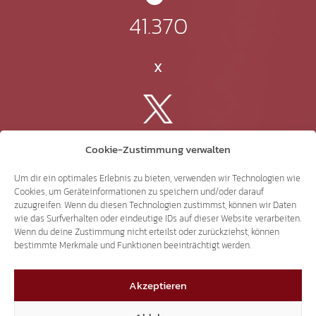
41.370
X
3.507
Cookie-Zustimmung verwalten
Um dir ein optimales Erlebnis zu bieten, verwenden wir Technologien wie
Threads
Cookies, um Geräteinformationen zu speichern und/oder darauf
zuzugreifen. Wenn du diesen Technologien zustimmst, können wir Daten
wie das Surfverhalten oder eindeutige IDs auf dieser Website verarbeiten.
Wenn du deine Zustimmung nicht erteilst oder zurückziehst, können
bestimmte Merkmale und Funktionen beeinträchtigt werden.
3.401
Akzeptieren
YouTube