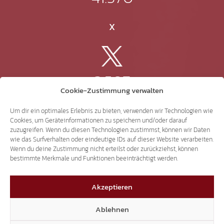
X
3.507
Cookie-Zustimmung verwalten
Threads
Um dir ein optimales Erlebnis zu bieten, verwenden wir Technologien wie
Cookies, um Geräteinformationen zu speichern und/oder darauf
zuzugreifen. Wenn du diesen Technologien zustimmst, können wir Daten
wie das Surfverhalten oder eindeutige IDs auf dieser Website verarbeiten.
Wenn du deine Zustimmung nicht erteilst oder zurückziehst, können
3.401
bestimmte Merkmale und Funktionen beeinträchtigt werden.
Akzeptieren
YouTube
Ablehnen