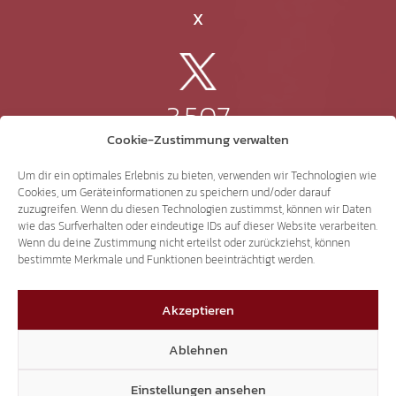
X
3.507
Cookie-Zustimmung verwalten
Threads
Um dir ein optimales Erlebnis zu bieten, verwenden wir Technologien wie
Cookies, um Geräteinformationen zu speichern und/oder darauf
zuzugreifen. Wenn du diesen Technologien zustimmst, können wir Daten
wie das Surfverhalten oder eindeutige IDs auf dieser Website verarbeiten.
Wenn du deine Zustimmung nicht erteilst oder zurückziehst, können
3.401
bestimmte Merkmale und Funktionen beeinträchtigt werden.
Akzeptieren
YouTube
Ablehnen
Einstellungen ansehen