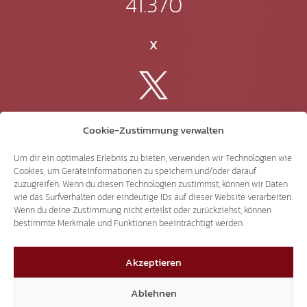
41.370
X
3.507
Cookie-Zustimmung verwalten
Threads
Um dir ein optimales Erlebnis zu bieten, verwenden wir Technologien wie
Cookies, um Geräteinformationen zu speichern und/oder darauf
zuzugreifen. Wenn du diesen Technologien zustimmst, können wir Daten
wie das Surfverhalten oder eindeutige IDs auf dieser Website verarbeiten.
Wenn du deine Zustimmung nicht erteilst oder zurückziehst, können
bestimmte Merkmale und Funktionen beeinträchtigt werden.
3.401
Akzeptieren
YouTube
Ablehnen