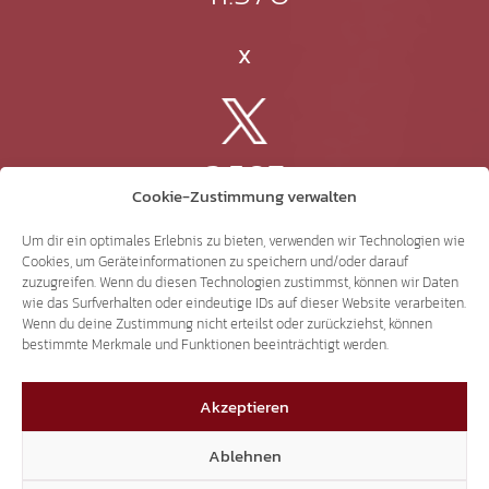
X
3.507
Cookie-Zustimmung verwalten
Threads
Um dir ein optimales Erlebnis zu bieten, verwenden wir Technologien wie
Cookies, um Geräteinformationen zu speichern und/oder darauf
zuzugreifen. Wenn du diesen Technologien zustimmst, können wir Daten
wie das Surfverhalten oder eindeutige IDs auf dieser Website verarbeiten.
Wenn du deine Zustimmung nicht erteilst oder zurückziehst, können
3.401
bestimmte Merkmale und Funktionen beeinträchtigt werden.
Akzeptieren
YouTube
Ablehnen