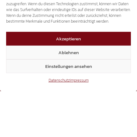
zuzugreifen. Wenn du diesen Technologien zustimmst, können wir Daten
wie das Surfverhalten oder eindeutige IDs auf dieser Website verarbeiten.
X
Wenn du deine Zustimmung nicht erteilst oder zurückziehst, können
bestimmte Merkmale und Funktionen beeinträchtigt werden.
Akzeptieren
3.507
Ablehnen
Threads
Einstellungen ansehen
Datenschutz
Impressum
3.401
YouTube