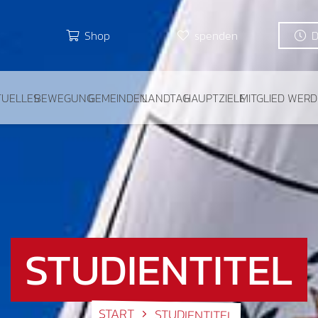
Shop
spenden
TUELLES
BEWEGUNG
GEMEINDEN
LANDTAG
HAUPTZIELE
MITGLIED WER
STUDIENTITEL
START
STUDIENTITEL