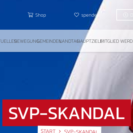
Shop
spenden
TUELLES
BEWEGUNG
GEMEINDEN
LANDTAG
HAUPTZIELE
MITGLIED WER
SVP-SKANDAL
START
SVP-SKANDAL