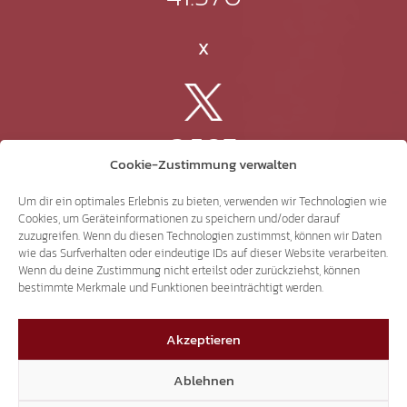
X
3.507
Cookie-Zustimmung verwalten
Threads
Um dir ein optimales Erlebnis zu bieten, verwenden wir Technologien wie
Cookies, um Geräteinformationen zu speichern und/oder darauf
zuzugreifen. Wenn du diesen Technologien zustimmst, können wir Daten
wie das Surfverhalten oder eindeutige IDs auf dieser Website verarbeiten.
Wenn du deine Zustimmung nicht erteilst oder zurückziehst, können
3.401
bestimmte Merkmale und Funktionen beeinträchtigt werden.
Akzeptieren
YouTube
Ablehnen