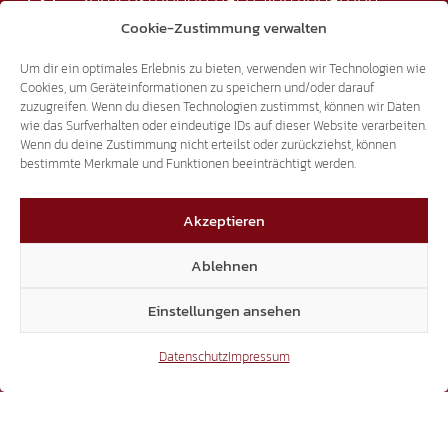
Cookie-Zustimmung verwalten
+39 0471 94 61 70
landtag@suedtiroler-freiheit.com
Um dir ein optimales Erlebnis zu bieten, verwenden wir Technologien wie
Cookies, um Geräteinformationen zu speichern und/oder darauf
zuzugreifen. Wenn du diesen Technologien zustimmst, können wir Daten
wie das Surfverhalten oder eindeutige IDs auf dieser Website verarbeiten.
Mitglieder
Wenn du deine Zustimmung nicht erteilst oder zurückziehst, können
bestimmte Merkmale und Funktionen beeinträchtigt werden.
Akzeptieren
7.018
Ablehnen
Facebook
Einstellungen ansehen
Datenschutz
Impressum
54.431