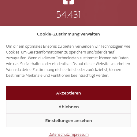
54.431
Instagram
Cookie-Zustimmung verwalten
Um dir ein optimales Erlebnis zu bieten, verwenden wir Technologien wie
Cookies, um Geräteinformationen zu speichern und/oder darauf
zuzugreifen. Wenn du diesen Technologien zustimmst, können wir Daten
24.232
wie das Surfverhalten oder eindeutige IDs auf dieser Website verarbeiten.
Wenn du deine Zustimmung nicht erteilst oder zurückziehst, können
bestimmte Merkmale und Funktionen beeinträchtigt werden.
TikTok
Akzeptieren
Ablehnen
41.370
Einstellungen ansehen
X
Datenschutz
Impressum