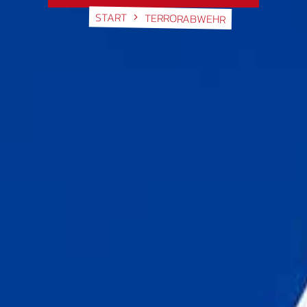
START
TERRORABWEHR