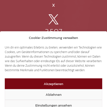
X
3.507
Cookie-Zustimmung verwalten
Threads
Um dir ein optimales Erlebnis zu bieten, verwenden wir Technologien wie
Cookies, um Geräteinformationen zu speichern und/oder darauf
zuzugreifen. Wenn du diesen Technologien zustimmst, können wir Daten
wie das Surfverhalten oder eindeutige IDs auf dieser Website verarbeiten.
Wenn du deine Zustimmung nicht erteilst oder zurückziehst, können
3.401
bestimmte Merkmale und Funktionen beeinträchtigt werden.
Akzeptieren
YouTube
Ablehnen
Einstellungen ansehen