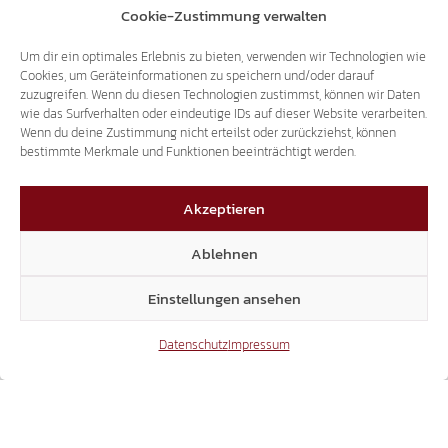
Cookie-Zustimmung verwalten
KANDIDATEN VOR JOURNALIST HARTMUTH
STAFFLER ALS ÜBERRASCHUNG
Um dir ein optimales Erlebnis zu bieten, verwenden wir Technologien wie
Cookies, um Geräteinformationen zu speichern und/oder darauf
zuzugreifen. Wenn du diesen Technologien zustimmst, können wir Daten
9. Juli 2008
wie das Surfverhalten oder eindeutige IDs auf dieser Website verarbeiten.
Wenn du deine Zustimmung nicht erteilst oder zurückziehst, können
Die Kandidatenliste der SÜD-TIROLER
bestimmte Merkmale und Funktionen beeinträchtigt werden.
FREIHEIT umfasst nunmehr 30 Kandidatinnen
und Kandidaten. Heute vormittag wurden drei
Akzeptieren
weitere Kandidaten vorgestellt. Es sind dies
der Eisacktaler-Überraschungskandidat
Ablehnen
Hartmuth Staffler sowie die beiden
Pustertaler-Kandidaten Christa…
Einstellungen ansehen
Datenschutz
Impressum