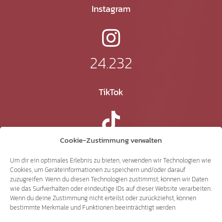
Instagram
24.232
TikTok
41.370
Cookie-Zustimmung verwalten
Um dir ein optimales Erlebnis zu bieten, verwenden wir Technologien wie
Cookies, um Geräteinformationen zu speichern und/oder darauf
X
zuzugreifen. Wenn du diesen Technologien zustimmst, können wir Daten
wie das Surfverhalten oder eindeutige IDs auf dieser Website verarbeiten.
Wenn du deine Zustimmung nicht erteilst oder zurückziehst, können
bestimmte Merkmale und Funktionen beeinträchtigt werden.