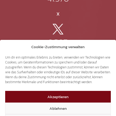
X
3.507
Cookie-Zustimmung verwalten
Threads
Um dir ein optimales Erlebnis zu bieten, verwenden wir Technologien wie
Cookies, um Geräteinformationen zu speichern und/oder darauf
zuzugreifen. Wenn du diesen Technologien zustimmst, können wir Daten
wie das Surfverhalten oder eindeutige IDs auf dieser Website verarbeiten.
Wenn du deine Zustimmung nicht erteilst oder zurückziehst, können
3.401
bestimmte Merkmale und Funktionen beeinträchtigt werden.
Akzeptieren
YouTube
Ablehnen