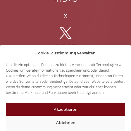
X
3.507
Cookie-Zustimmung verwalten
Threads
Um dir ein optimales Erlebnis zu bieten, verwenden wir Technologien wie
Cookies, um Geräteinformationen zu speichern und/oder darauf
zuzugreifen. Wenn du diesen Technologien zustimmst, können wir Daten
wie das Surfverhalten oder eindeutige IDs auf dieser Website verarbeiten.
Wenn du deine Zustimmung nicht erteilst oder zurückziehst, können
3.401
bestimmte Merkmale und Funktionen beeinträchtigt werden.
Akzeptieren
YouTube
Ablehnen