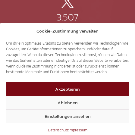
3.507
Cookie-Zustimmung verwalten
Threads
Um dir ein optimales Erlebnis zu bieten, verwenden wir Technologien wie
Cookies, um Geräteinformationen zu speichern und/oder darauf
zuzugreifen. Wenn du diesen Technologien zustimmst, können wir Daten
wie das Surfverhalten oder eindeutige IDs auf dieser Website verarbeiten.
3.401
Wenn du deine Zustimmung nicht erteilst oder zurückziehst, können
bestimmte Merkmale und Funktionen beeinträchtigt werden.
YouTube
Akzeptieren
Ablehnen
15.306
Einstellungen ansehen
Datenschutz
Impressum