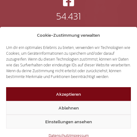
54.431
Instagram
Cookie-Zustimmung verwalten
Um dir ein optimales Erlebnis zu bieten, verwenden wir Technologien wie
Cookies, um Geräteinformationen zu speichern und/oder darauf
zuzugreifen. Wenn du diesen Technologien zustimmst, können wir Daten
24.232
wie das Surfverhalten oder eindeutige IDs auf dieser Website verarbeiten.
Wenn du deine Zustimmung nicht erteilst oder zurückziehst, können
bestimmte Merkmale und Funktionen beeinträchtigt werden.
TikTok
Akzeptieren
Ablehnen
41.370
Einstellungen ansehen
Datenschutz
Impressum
X