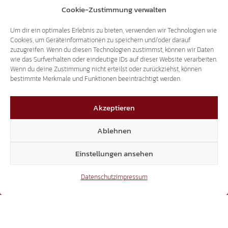
Cookie-Zustimmung verwalten
+39 0471 94 61 70
landtag@suedtiroler-freiheit.com
Um dir ein optimales Erlebnis zu bieten, verwenden wir Technologien wie
Cookies, um Geräteinformationen zu speichern und/oder darauf
zuzugreifen. Wenn du diesen Technologien zustimmst, können wir Daten
wie das Surfverhalten oder eindeutige IDs auf dieser Website verarbeiten.
Mitglieder
Wenn du deine Zustimmung nicht erteilst oder zurückziehst, können
bestimmte Merkmale und Funktionen beeinträchtigt werden.
Akzeptieren
7.018
Ablehnen
Facebook
Einstellungen ansehen
Datenschutz
Impressum
54.431